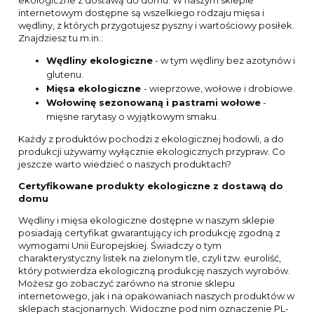
internetowym dostępne są wszelkiego rodzaju mięsa i
wędliny, z których przygotujesz pyszny i wartościowy posiłek.
Znajdziesz tu m.in.:
Wędliny ekologiczne
- w tym wędliny bez azotynów i
glutenu.
Mięsa ekologiczne
- wieprzowe, wołowe i drobiowe.
Wołowinę sezonowaną i pastrami wołowe
-
mięsne rarytasy o wyjątkowym smaku.
Każdy z produktów pochodzi z ekologicznej hodowli, a do
produkcji używamy wyłącznie ekologicznych przypraw. Co
jeszcze warto wiedzieć o naszych produktach?
Certyfikowane produkty ekologiczne z dostawą do
domu
Wędliny i mięsa ekologiczne dostępne w naszym sklepie
posiadają certyfikat gwarantujący ich produkcję zgodną z
wymogami Unii Europejskiej. Świadczy o tym
charakterystyczny listek na zielonym tle, czyli tzw. euroliść,
który potwierdza ekologiczną produkcję naszych wyrobów.
Możesz go zobaczyć zarówno na stronie sklepu
internetowego, jak i na opakowaniach naszych produktów w
sklepach stacjonarnych. Widoczne pod nim oznaczenie PL-