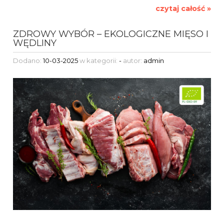
czytaj całość »
ZDROWY WYBÓR – EKOLOGICZNE MIĘSO I
WĘDLINY
Dodano:
10-03-2025
w kategorii:
-
autor:
admin