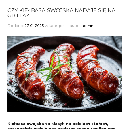
CZY KIEŁBASA SWOJSKA NADAJE SIĘ NA
GRILLA?
Dodano:
27-01-2025
w kategorii:
-
autor:
admin
Kiełbasa swojska to klasyk na polskich stołach,
szczególnie uwielbiany podczas sezonu grillowego.