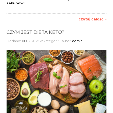
zakupów!
czytaj całość »
CZYM JEST DIETA KETO?
Dodano:
10-02-2025
w kategorii:
-
autor:
admin