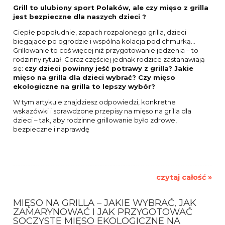
Grill to ulubiony sport Polaków, ale czy mięso z grilla
jest bezpieczne dla naszych dzieci ?
Ciepłe popołudnie, zapach rozpalonego grilla, dzieci
biegające po ogrodzie i wspólna kolacja pod chmurką…
Grillowanie to coś więcej niż przygotowanie jedzenia – to
rodzinny rytuał. Coraz częściej jednak rodzice zastanawiają
się:
czy dzieci powinny jeść potrawy z grilla? Jakie
mięso na grilla dla dzieci wybrać? Czy mięso
ekologiczne na grilla to lepszy wybór?
W tym artykule znajdziesz odpowiedzi, konkretne
wskazówki i sprawdzone przepisy na mięso na grilla dla
dzieci – tak, aby rodzinne grillowanie było zdrowe,
bezpieczne i naprawdę
czytaj całość »
MIĘSO NA GRILLA – JAKIE WYBRAĆ, JAK
ZAMARYNOWAĆ I JAK PRZYGOTOWAĆ
SOCZYSTE MIĘSO EKOLOGICZNE NA