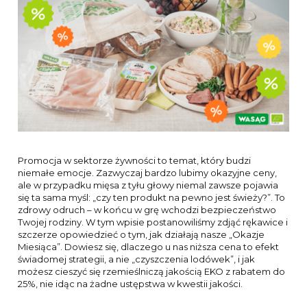
Promocja w sektorze żywności to temat, który budzi
niemałe emocje. Zazwyczaj bardzo lubimy okazyjne ceny,
ale w przypadku mięsa z tyłu głowy niemal zawsze pojawia
się ta sama myśl: „czy ten produkt na pewno jest świeży?”. To
zdrowy odruch – w końcu w grę wchodzi bezpieczeństwo
Twojej rodziny. W tym wpisie postanowiliśmy zdjąć rękawice i
szczerze opowiedzieć o tym, jak działają nasze „Okazje
Miesiąca”. Dowiesz się, dlaczego u nas niższa cena to efekt
świadomej strategii, a nie „czyszczenia lodówek”, i jak
możesz cieszyć się rzemieślniczą jakością EKO z rabatem do
25%, nie idąc na żadne ustępstwa w kwestii jakości.