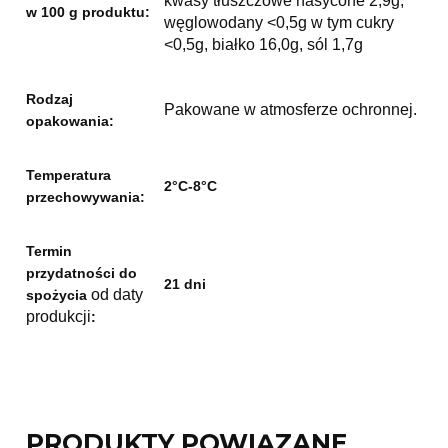
kwasy tłuszczowe nasycone 2,9g,
w 100 g produktu:
węglowodany <0,5g w tym cukry
<0,5g, białko 16,0g, sól 1,7g
Rodzaj
Pakowane w atmosferze ochronnej.
opakowania:
Temperatura
2°C-8°C
przechowywania:
Termin
przydatności do
21 dni
od daty
spożycia
produkcji
:
PRODUKTY POWIĄZANE