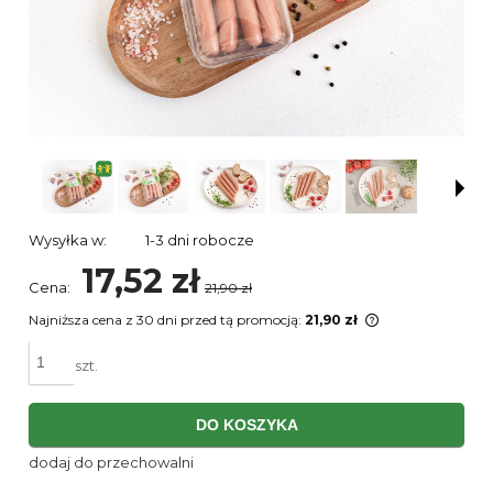
Wysyłka w:
1-3 dni robocze
17,52 zł
Cena:
21,90 zł
Najniższa cena z 30 dni przed tą promocją:
21,90 zł
Jeżeli produkt
niż 30 dni, wyś
szt.
cena od momen
pojawił się w 
DO KOSZYKA
dodaj do przechowalni