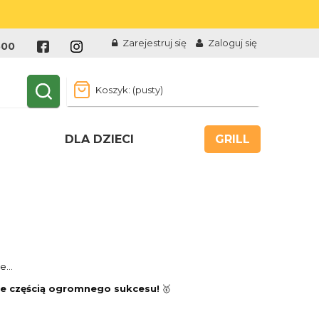
Zarejestruj się
Zaloguj się
500
Koszyk:
(pusty)
DLA DZIECI
GRILL
że…
ie częścią ogromnego sukcesu!
🥇