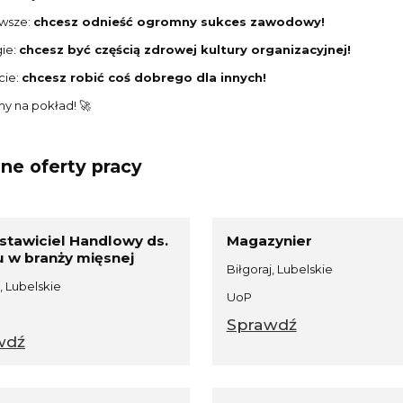
rwsze:
chcesz odnieść ogromny sukces zawodowy!
gie:
chcesz być częścią zdrowej kultury organizacyjnej!
cie:
chcesz robić coś dobrego dla innych!
y na pokład! 🚀
ne oferty pracy
stawiciel Handlowy ds.
Magazynier
u w branży mięsnej
Biłgoraj, Lubelskie
, Lubelskie
UoP
Sprawdź
wdź