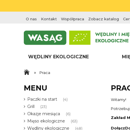
O nas
Kontakt
Współpraca
Zobacz katalog
Cer
WĘDLINY EKOLOGICZNE
MI
»
Praca
MENU
PRA
Paczki na start
Witamy!
(4)
Grill
(23)
Potrzebuj
Okazje miesiąca
(6)
Zakład M
Mięso ekologiczne
(63)
DołączD
Wędliny ekologiczne
(48)