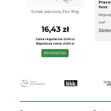
Praco
tusz
Schab pieczony Eko 90g
Szynka w
Biłgoraj
s
UoP
16,43 zł
Spra
Cena regularna:
21,90 zł
Cen
Najniższa cena:
21,90 zł
Naj
DO KOSZYKA