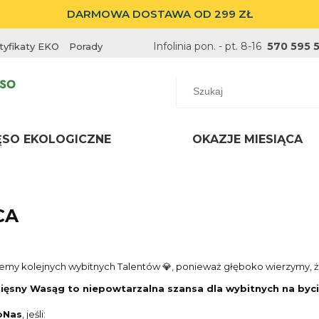
DARMOWA DOSTAWA OD 299 ZŁ
Infolinia pon. - pt. 8-16
570 595 
tyfikaty EKO
Porady
ĘSO EKOLOGICZNE
OKAZJE MIESIĄCA
CA
emy kolejnych wybitnych Talentów 💎, ponieważ głęboko wierzymy, 
ięsny Wasąg to niepowtarzalna szansa dla wybitnych na byc
oNas
, jeśli: