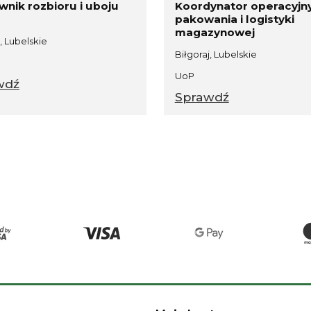
wnik rozbioru i uboju
Koordynator operacyjny
pakowania i logistyki
magazynowej
ieprzowa bez kości EKO
Kaszanka grillowa eko 450 g
, Lubelskie
urowa ok. 0,5 kg
Biłgoraj, Lubelskie
37,40 zł
18,62 zł
UoP
wdź
Sprawdź
a regularna:
44,00 zł
Cena regularna:
21,90 zł
niższa cena:
44,00 zł
Najniższa cena:
18,62 zł
DO KOSZYKA
DO KOSZYKA