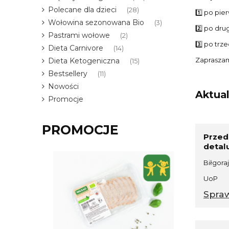
Polecane dla dzieci
(28)
1️⃣ po pie
Wołowina sezonowana Bio
(3)
2️⃣ po dru
Pastrami wołowe
(2)
3️⃣ po trze
Dieta Carnivore
(14)
Zapraszam
Dieta Ketogeniczna
(15)
Bestsellery
(11)
Nowości
Aktual
Promocje
PROMOCJE
Przed
detal
Biłgoraj
UoP
Spra