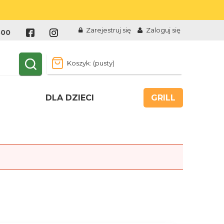
Zarejestruj się
Zaloguj się
500
Koszyk:
(pusty)
DLA DZIECI
GRILL