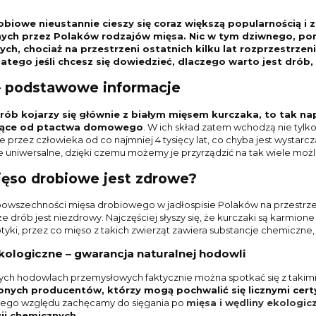
obiowe nieustannie cieszy się coraz większą popularnością i z
ieprzowa bez kości EKO
Kaszanka grillowa eko 450 g
ch przez Polaków rodzajów mięsa. Nic w tym dziwnego, poni
urowa ok. 0,5 kg
ych, chociaż na przestrzeni ostatnich kilku lat rozprzestrzen
dlatego jeśli chcesz się dowiedzieć, dlaczego warto jest drób
37,40 zł
18,62 zł
– podstawowe informacje
a regularna:
44,00 zł
Cena regularna:
21,90 zł
rób kojarzy się głównie z białym mięsem kurczaka, to tak na
niższa cena:
44,00 zł
Najniższa cena:
18,62 zł
ące od ptactwa domowego
. W ich skład zatem wchodzą nie tylko
 przez człowieka od co najmniej 4 tysięcy lat, co chyba jest wysta
DO KOSZYKA
DO KOSZYKA
le uniwersalne, dzięki czemu możemy je przyrządzić na tak wiele możl
ięso drobiowe jest zdrowe?
wszechności mięsa drobiowego w jadłospisie Polaków na przestrzeni l
że drób jest niezdrowy. Najczęściej słyszy się, że kurczaki są karmi
tyki, przez co mięso z takich zwierząt zawiera substancje chemiczne
kologiczne – gwarancja naturalnej hodowli
h hodowlach przemysłowych faktycznie można spotkać się z takimi
nych producentów, którzy mogą pochwalić się licznymi certy
 tego względu zachęcamy do sięgania po
mięsa i wędliny ekologi
ji chemicznych
.