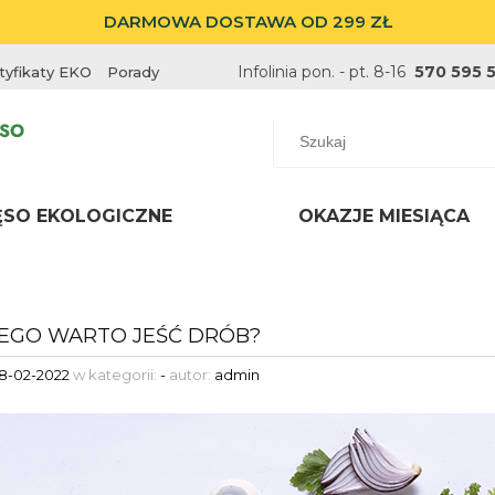
DARMOWA DOSTAWA OD 299 ZŁ
Infolinia pon. - pt. 8-16
570 595 
tyfikaty EKO
Porady
ĘSO EKOLOGICZNE
OKAZJE MIESIĄCA
EGO WARTO JEŚĆ DRÓB?
18-02-2022
w kategorii:
-
autor:
admin