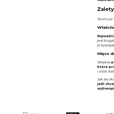
Zalet
Skoro już
Właści
Najważni
jest boga
przyswaja
Mięso d
Właśnie
p
które pr
i osób st
Jak się o
jeśli ch
wybieraj