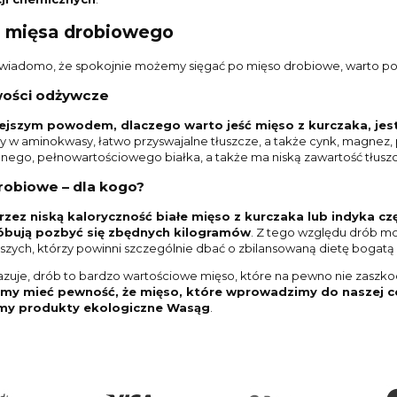
y mięsa drobiowego
 wiadomo, że spokojnie możemy sięgać po mięso drobiowe, warto pozn
wości odżywcze
ejszym powodem, dlaczego warto jeść mięso z kurczaka, jest
ty w aminokwasy, łatwo przyswajalne tłuszcze, a także cynk, magnez, 
lnego, pełnowartościowego białka, a także ma niską zawartość tłuszc
robiowe – dla kogo?
rzez niską kaloryczność białe mięso z kurczaka lub indyka c
óbują pozbyć się zbędnych kilogramów
. Z tego względu drób mo
arszych, którzy powinni szczególnie dbać o zbilansowaną dietę bogat
kazuje, drób to bardzo wartościowe mięso, które na pewno nie zaszk
cemy mieć pewność, że mięso, które wprowadzimy do naszej co
my produkty ekologiczne Wasąg
.