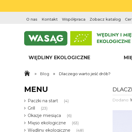
O nas
Kontakt
Współpraca
Zobacz katalog
Cer
WĘDLINY EKOLOGICZNE
MI
»
»
Blog
Dlaczego warto jeść drób?
MENU
DLACZ
Dodano:
Paczki na start
(4)
Grill
(23)
Okazje miesiąca
(6)
Mięso ekologiczne
(63)
Wędliny ekologiczne
(48)