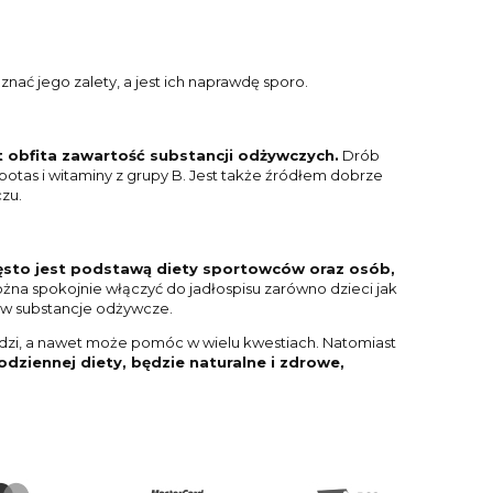
ać jego zalety, a jest ich naprawdę sporo.
 obfita zawartość substancji odżywczych.
Drób
potas i witaminy z grupy B. Jest także źródłem dobrze
zu.
zęsto jest podstawą diety sportowców oraz osób,
żna spokojnie włączyć do jadłospisu zarówno dzieci jak
ą w substancje odżywcze.
odzi, a nawet może pomóc w wielu kwestiach. Natomiast
dziennej diety, będzie naturalne i zdrowe,