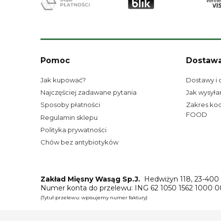
Pomoc
Dostaw
Jak kupować?
Dostawy i 
Najczęściej zadawane pytania
Jak wysyła
Sposoby płatności
Zakres ko
FOOD
Regulamin sklepu
Polityka prywatności
Chów bez antybiotyków
Zakład Mięsny Wasąg Sp.J.
Hedwiżyn 118, 23-400 B
Numer konta do przelewu: ING 62 1050 1562 1000 
(Tytuł przelewu: wpisujemy numer faktury)