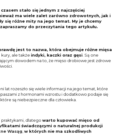
 czasem stało się jednym z najczęściej
Schab pieczony Eko 90g
Parówki drobi
eważ ma wiele zalet zarówno zdrowotnych, jak i
BIO 
iły się różne mity na jego temat. My je chcemy
, zapraszamy do przeczytania tego artykułu.
16,43 zł
17,5
Cena regularna:
21,90 zł
Cena regul
prawdę jest to nazwa, która obejmuje różne mięsa
Najniższa cena:
21,90 zł
Najniższa 
 kury, ale także
indyki, kaczki oraz gęsi
. Są one
rczającym dowodem na to, że mięso drobiowe jest zdrowe
DO KOSZYKA
DO KO
iwości.
at rozeszło się wiele informacji na jego temat, które
one paszami z hormonami wzrostu i dodatkowo podaje się
, które są niebezpieczne dla człowieka.
 praktykami, dlatego
warto kupować mięso od
fikatami świadczącymi o naturalnej produkcji
czne Wasąg
,
w których nie ma szkodliwych