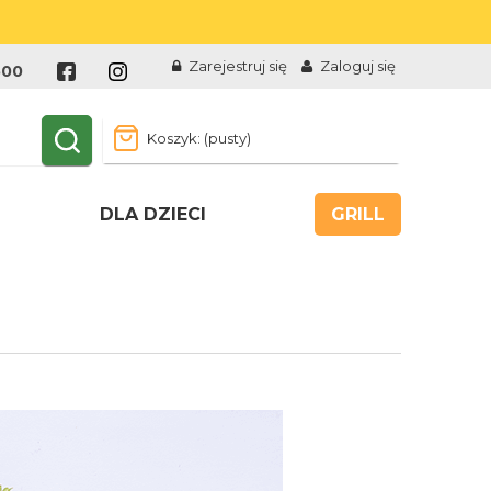
Zarejestruj się
Zaloguj się
500
Koszyk:
(pusty)
DLA DZIECI
GRILL