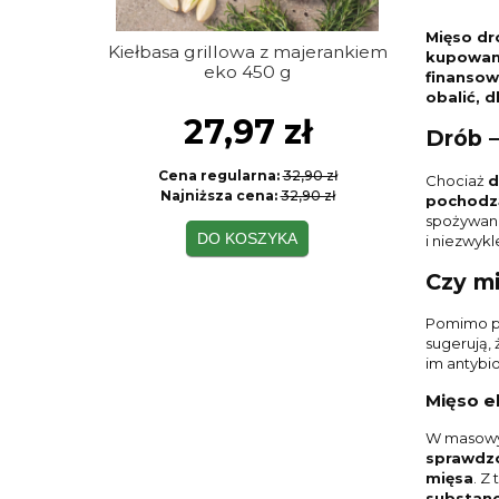
Mięso dr
Kiełbasa grillowa z majerankiem
Szynka w
kupowany
eko 450 g
s
finansow
obalić, 
27,97 zł
Drób 
Cena regularna:
32,90 zł
Cen
Chociaż
d
Najniższa cena:
32,90 zł
Naj
pochodz
spożywane
DO KOSZYKA
i niezwyk
Czy m
Pomimo po
sugerują, 
im antybio
Mięso e
W masowyc
sprawdzo
mięsa
. Z
substanc